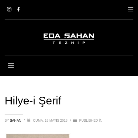
Hilye-i Şerif
BY
SAHAN
/
CUMA, 18 MAYIS 2018
/
PUBLISHED IN